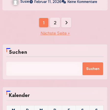
Susie
Februar 11, 2026
Keine Kommentare
Seitennummerierung
1
2
der
Nächste Seite »
Beiträge
Suchen
Suchen
Kalender