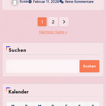
Susie
Februar 11, 2026
Keine Kommentare
Seitennummerierung
1
2
der
Nächste Seite »
Beiträge
Suchen
Suchen
Kalender